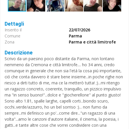
Dettagli
Inserito il
22/07/2026
Comune
Parma
Zona
Parma e città limitrofe
Descrizione
Scrivo da un paesino poco distante da Parma, non lontano
nemmeno da Cremona e città limitrofe.... ho 34 anni, credo
comunque in generale che non sia l'etá la cosa piú importante,
ció che conta davvero è stare bene insieme...in poche righe non
riesco a dirti tutto di me, ma ce la metterò tutta! ;)...mi ritengo
un ragazzo concreto, coerente, tranquillo, un pizzico impulsivo
ma "in senso buono!"...dolce e "giocherellone" al punto giusto!
Sono alto 1.81, spalle larghe, capelli corti...biondo scuro,
occhi..verde/azzurro, ho un bel sorriso :)... non fumo da
sempre...mi definisco un po'...come dire..."un ragazzo di una
volta"...amo le canzoni d'autore italiane, il cinema, la poesia, i
gatti...e tante altre cose che vorrei condividere con una