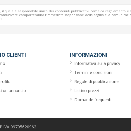
b, il quale è responsabile unico dei contenuti pubblicativi come da regolamento e 
o comunicate comporteranno l'immediata sospensione della pagina e la comunicazio
ti.
IO CLIENTI
INFORMAZIONI
amo
Informativa sulla privacy
i
Termini e condizioni
profilo
Regole di pubblicazione
ci un annuncio
Listino prezzi
Domande frequenti
 - P.IVA 09705620962