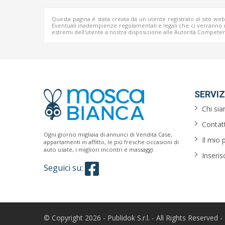
Questa pagina è stata creata da un utente registrato al sito we
Eventuali inadempienze regolamentali e legali che ci verrann
estremi dell'utente a nostra disposizione alle Autorità Competen
SERVIZ
Chi si
Contatt
Ogni giorno migliaia di annunci di Vendita Case,
Il mio 
appartamenti in affitto, le più fresche occasioni di
auto usate, i migliori incontri e massaggi.
Inseris
Seguici su:
© Copyright 2026 - Publidok S.r.l. - All Rights Reserved