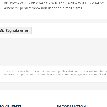
XP. Prof-- W.7 32 bit e 64 bit – W.8 32 e 64 bit – W.8.1 32 e 64 bit.-
Astenersi: perdi tempo- non rispondo a mail e sms.
Segnala errori
b, il quale è responsabile unico dei contenuti pubblicativi come da regolamento e 
o comunicate comporteranno l'immediata sospensione della pagina e la comunicazio
ti.
IO CLIENTI
INFORMAZIONI