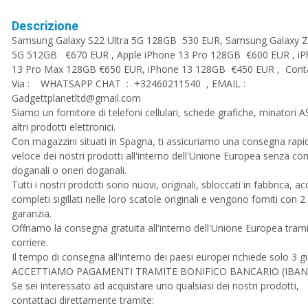
Descrizione
Samsung Galaxy S22 Ultra 5G 128GB 530 EUR, Samsung Galaxy Z
5G 512GB €670 EUR , Apple iPhone 13 Pro 128GB €600 EUR , i
13 Pro Max 128GB €650 EUR, iPhone 13 128GB €450 EUR , Conta
Via : WHATSAPP CHAT : +32460211540 , EMAIL :
Gadgettplanetltd@gmail.com
Siamo un fornitore di telefoni cellulari, schede grafiche, minatori A
altri prodotti elettronici.
Con magazzini situati in Spagna, ti assicuriamo una consegna rapi
veloce dei nostri prodotti all'interno dell'Unione Europea senza cont
doganali o oneri doganali.
Tutti i nostri prodotti sono nuovi, originali, sbloccati in fabbrica, ac
completi sigillati nelle loro scatole originali e vengono forniti con 2 
garanzia.
Offriamo la consegna gratuita all'interno dell'Unione Europea tram
corriere.
Il tempo di consegna all'interno dei paesi europei richiede solo 3 gi
ACCETTIAMO PAGAMENTI TRAMITE BONIFICO BANCARIO (IBAN)
Se sei interessato ad acquistare uno qualsiasi dei nostri prodotti,
contattaci direttamente tramite: