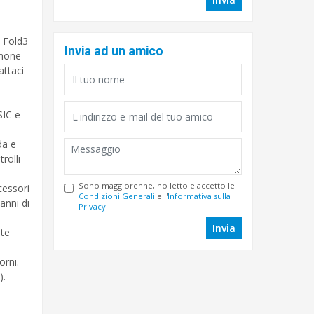
 Fold3
Invia ad un amico
Phone
ttaci
SIC e
da e
rolli
Sono maggiorenne, ho letto e accetto le
cessori
Condizioni Generali
e l'
Informativa sulla
anni di
Privacy
Invia
ite
orni.
.