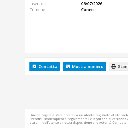
Inserito il
06/07/2026
Comune
Cuneo
Contatta
Mostra numero
Stam
Questa pagina è stata creata da un utente registrato al sito we
Eventuali inadempienze regolamentali e legali che ci verrann
estremi dell'utente a nostra disposizione alle Autorità Competen