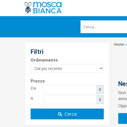
Home
»
Filtri
Ordinamento
Prezzo
Ne
Da
€
Non 
A
annun
€
Oppu
Cerca