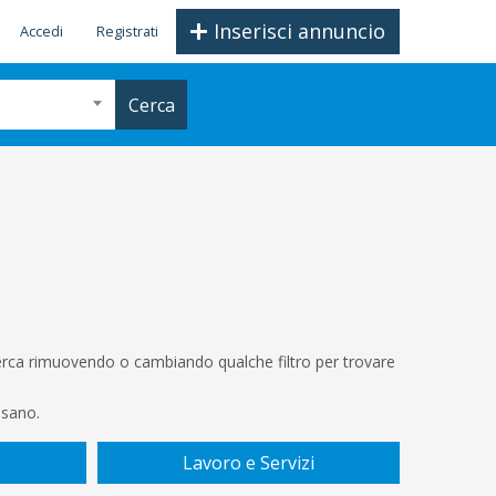
Inserisci annuncio
Accedi
Registrati
Cerca
icerca rimuovendo o cambiando qualche filtro per trovare
ssano.
Lavoro e Servizi