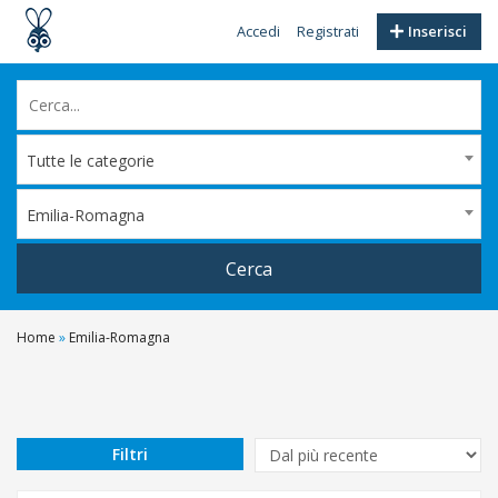
Accedi
Registrati
Inserisci
Tutte le categorie
Emilia-Romagna
Cerca
Home
»
Emilia-Romagna
Filtri
Prezzo
Da
Filtri