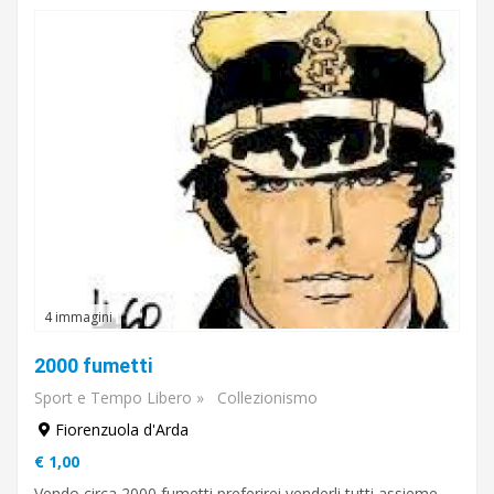
€
A
€
Cerca
4 immagini
2000 fumetti
Sport e Tempo Libero
»
Collezionismo
Fiorenzuola d'Arda
€ 1,00
Vendo circa 2000 fumetti preferirei venderli tutti assieme