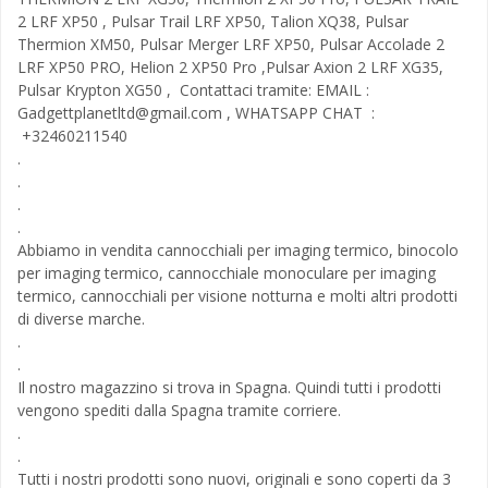
2 LRF XP50 , Pulsar Trail LRF XP50, Talion XQ38, Pulsar
Thermion XM50, Pulsar Merger LRF XP50, Pulsar Accolade 2
LRF XP50 PRO, Helion 2 XP50 Pro ,Pulsar Axion 2 LRF XG35,
Pulsar Krypton XG50 , Contattaci tramite: EMAIL :
Gadgettplanetltd@gmail.com
, WHATSAPP CHAT :
+32460211540
.
.
.
.
Abbiamo in vendita cannocchiali per imaging termico, binocolo
per imaging termico, cannocchiale monoculare per imaging
termico, cannocchiali per visione notturna e molti altri prodotti
di diverse marche.
.
.
Il nostro magazzino si trova in Spagna. Quindi tutti i prodotti
vengono spediti dalla Spagna tramite corriere.
.
.
Tutti i nostri prodotti sono nuovi, originali e sono coperti da 3