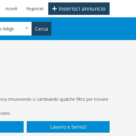
Inserisci annuncio
Accedi
Registrati
Cerca
o Adige
icerca rimuovendo o cambiando qualche filtro per trovare
ssano.
Lavoro e Servizi