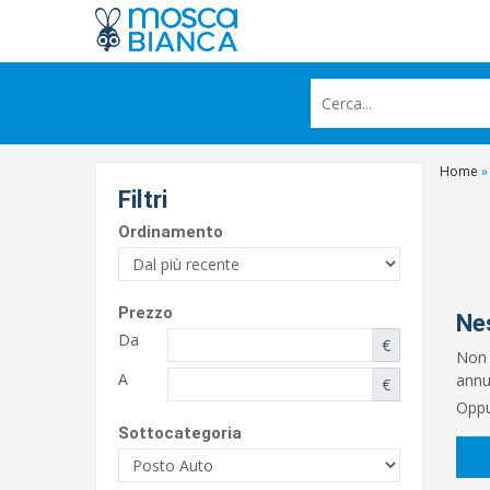
Home
»
Filtri
Ordinamento
Prezzo
Ne
Da
€
Non 
A
annun
€
Oppu
Sottocategoria