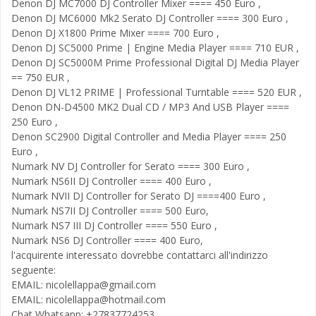
Denon DJ MC7000 DJ Controller Mixer ==== 450 Euro ,
Denon DJ MC6000 Mk2 Serato DJ Controller ==== 300 Euro ,
Denon DJ X1800 Prime Mixer ==== 700 Euro ,
Denon DJ SC5000 Prime | Engine Media Player ==== 710 EUR ,
Denon DJ SC5000M Prime Professional Digital DJ Media Player
== 750 EUR ,
Denon DJ VL12 PRIME | Professional Turntable ==== 520 EUR ,
Denon DN-D4500 MK2 Dual CD / MP3 And USB Player ====
250 Euro ,
Denon SC2900 Digital Controller and Media Player ==== 250
Euro ,
Numark NV DJ Controller for Serato ==== 300 Euro ,
Numark NS6II DJ Controller ==== 400 Euro ,
Numark NVII DJ Controller for Serato DJ ====400 Euro ,
Numark NS7II DJ Controller ==== 500 Euro,
Numark NS7 III DJ Controller ==== 550 Euro ,
Numark NS6 DJ Controller ==== 400 Euro,
l'acquirente interessato dovrebbe contattarci all'indirizzo
seguente:
EMAIL:
nicolellappa@gmail.com
EMAIL:
nicolellappa@hotmail.com
Chat Whatsapp: +27837724253