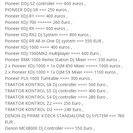
Pioneer DDJ-SZ controller === 600 euros ,
PIONEER DDJ-SR === 250 euros ,
Pioneer XDJ-R1 ==== 400 euros ,
Pioneer XDJ-700 ====== 260 Euro ,
Pioneer XDJ-RX ==== 600 euros ,
Pioneer XDJ-RX2 DJ System ==== 800 euros ,
Pioneer XDJ-RR All-In-One DJ system === 550 EUR ,
Pioneer XDJ-1000 ==== 400 euros ,
Pioneer XDJ-1000MK2 multiplayer ==== 600 Euro ,
Pioneer RMX-1000 Remix Station DJ Mixer ==== 330 euros ,
2 x Pioneer XDJ-1000 + 1x DJM 850 Mixer ===== 1000 euros ,
2 x Pioneer XDJ-1000 + 1x DJM S9 Mixer ==== 1100 euros ,
Pioneer PLX-1000 Turntable ==== 300 euros ,
TRAKTOR KONTROL S8 DJ controller ==== 500 Euro ,
TRAKTOR KONTROL S5 DJ controller ==== 400 Euro ,
TRAKTOR KONTROL S4 DJ controller ==== 280 Euro ,
TRAKTOR KONTROL Z2 ==== 250 Euro ,
TRAKTOR KONTROL D2 ==== 240 Euro ,
DENON DJ PRIME 4 DECK STANDALONE DJ SYSTEM === 760
EUR ,
Denon MCX8000 DJ Controller ==== 550 Euro ,