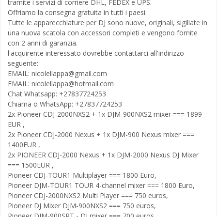
tramite i servizi di corriere DHL, FEDEX e UPS.
Offriamo la consegna gratuita in tutti i paesi.
Tutte le apparecchiature per DJ sono nuove, originali, sigillate in
una nuova scatola con accessori completi e vengono fornite
con 2 anni di garanzia.
l'acquirente interessato dovrebbe contattarci all'indirizzo
seguente:
EMAIL:
nicolellappa@gmail.com
EMAIL:
nicolellappa@hotmail.com
Chat Whatsapp: +27837724253
Chiama o WhatsApp: +27837724253
2x Pioneer CDJ-2000NXS2 + 1x DJM-900NXS2 mixer === 1899
EUR ,
2x Pioneer CDJ-2000 Nexus + 1x DJM-900 Nexus mixer ===
1400EUR ,
2x PIONEER CDJ-2000 Nexus + 1x DJM-2000 Nexus DJ Mixer
=== 1500EUR ,
Pioneer CDJ-TOUR1 Multiplayer === 1800 Euro,
Pioneer DJM-TOUR1 TOUR 4-channel mixer === 1800 Euro,
Pioneer CDJ-2000NXS2 Multi Player === 750 euros,
Pioneer DJ Mixer DJM-900NXS2 === 750 euros,
Pioneer DJM-900SRT - DJ mixer === 700 euros,