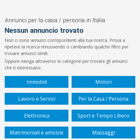
Prezzo
Da
Annunci per la casa / persona in Italia
Nessun annuncio trovato
€
Non ci sono annunci corrispondenti alla tua ricerca. Prova a
ripetere la ricerca rimuovendo o cambiando qualche filtro per
A
trovare annunci simili.
Oppure naviga attraverso le categorie per trovare gli annunci
€
che ti interessano.
Sottocategoria
Immobili
Motori
Lavoro e Servizi
Per la Casa / Persona
Cerca
Elettronica
Sport e Tempo Libero
Matrimoniali e amicizie
Massaggi