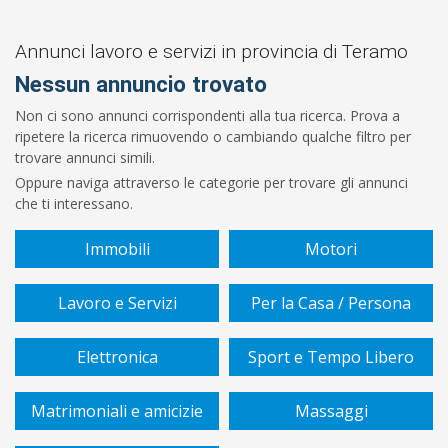
Prezzo
Da
Annunci lavoro e servizi in provincia di Teramo
Nessun annuncio trovato
€
Non ci sono annunci corrispondenti alla tua ricerca. Prova a
ripetere la ricerca rimuovendo o cambiando qualche filtro per
A
trovare annunci simili.
Oppure naviga attraverso le categorie per trovare gli annunci
€
che ti interessano.
Sono
Immobili
Motori
un/una
Lavoro e Servizi
Per la Casa / Persona
Settore
Elettronica
Sport e Tempo Libero
Matrimoniali e amicizie
Massaggi
Tipo
di