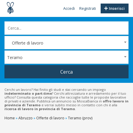
Accedi
Registrati
Inserisci
Offerte di lavoro
Teramo
Cerca
Cerchi un lavoro? Hai finito gli studi e stai cercando un impiego
indeterminato o part-time
? Cerchi attrezzatura e arredamento per il tuo
ufficio? Consulta questa categoria che raccoglie tutte le proposte lavorative
di privati e aziende. Pubblica un annuncio su MoscaBianca in
offro lavoro in
provincia di Teramo
e verrai subito messo in contatto con chi è alla
ricerca di lavoro in provincia di Teramo
.
Home
»
Abruzzo
»
Offerte di lavoro
»
Teramo (prov)
Filtri