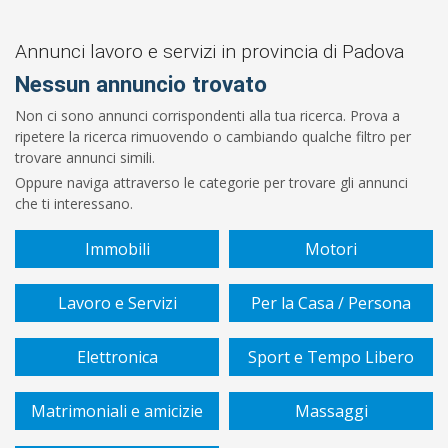
Prezzo
Da
Annunci lavoro e servizi in provincia di Padova
Nessun annuncio trovato
€
Non ci sono annunci corrispondenti alla tua ricerca. Prova a
ripetere la ricerca rimuovendo o cambiando qualche filtro per
A
trovare annunci simili.
Oppure naviga attraverso le categorie per trovare gli annunci
€
che ti interessano.
Sono
Immobili
Motori
un/una
Lavoro e Servizi
Per la Casa / Persona
Settore
Elettronica
Sport e Tempo Libero
Matrimoniali e amicizie
Massaggi
Tipo
di