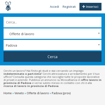
Accedi
Registrati
Inserisci
Offerte di lavoro
Padova
Cerca
Cerchi un lavoro? Hai finito gli studi e stai cercando un impiego
indeterminato o part-time
? Cerchi attrezzatura e arredamento per il tuo
ufficio? Consulta questa categoria che raccoglie tutte le proposte lavorative
di privati e aziende. Pubblica un annuncio su MoscaBianca in
offro lavoro in
provincia di Padova
e verrai subito messo in contatto con chi è alla
ricerca di lavoro in provincia di Padova
.
Home
»
Veneto
»
Offerte di lavoro
»
Padova (prov)
Filtri