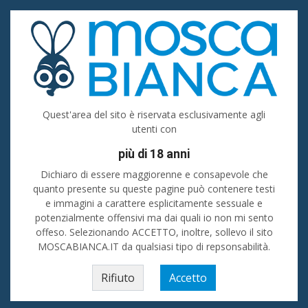
Accedi
Registrati
Inserisci
Tutte le categorie
Quest'area del sito è riservata esclusivamente agli
utenti con
Tutta Italia
più di 18 anni
Cerca
Dichiaro di essere maggiorenne e consapevole che
quanto presente su queste pagine può contenere testi
e immagini a carattere esplicitamente sessuale e
Home
»
Lombardia
»
Donna cerca uomo
»
Como (prov)
»
Bizzarone
»
💜
potenzialmente offensivi ma dai quali io non mi sento
NEW 💄NEW RAGAZZA ORIENTALE TROIA🔥 NEW 💯 %REALE .. SUCCOSA
offeso. Selezionando ACCETTO, inoltre, sollevo il sito
DA LECCARE - MASSAGGIO 💋Giovane e bella💋
MOSCABIANCA.IT da qualsiasi tipo di repsonsabilità.
💜 NEW 💄NEW RAGAZZA
Rifiuto
Accetto
ORIENTALE TROIA🔥 NEW 💯 %REALE