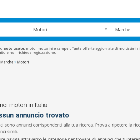
Motori
Marche
do
auto usate
, moto, motorini e camper. Tante offerte aggiornate di moltissimi r
uito e non richiede registrazione.
Marche
»
Motori
ci motori in Italia
ssun annuncio trovato
ci sono annunci corrispondenti alla tua ricerca. Prova a ripetere la r
ci simili.
re naviga attraverso le categorie per trovare gli annunci che ti intere