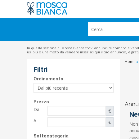
In questa sezione di Mosca Bianca trovi annunci di compro e ven
usi più o una moto da vendere inserisci qui il tuo annuncio, è grat
Home
»
Filtri
Ordinamento
Prezzo
Annun
Da
€
Ne
A
€
Non 
annun
Sottocategoria
Oppu