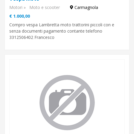
Motori
»
Moto e scooter
Carmagnola
Cerca
€ 1.000,00
Compro vespa Lambretta moto trattorini piccoli con e
senza documenti pagamento contante telefono
Cuneo
3312506402 Francesco
Torino