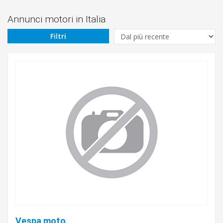
Prezzo
Da
Annunci motori in Italia
Filtri
€
A
€
Marca
Modello
Cilindrada
Vespa moto