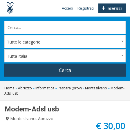
Accedi
Registrati
Inserisci
Tutte le categorie
Tutta Italia
Cerca
Home
»
Abruzzo
»
Informatica
»
Pescara (prov)
»
Montesilvano
»
Modem-
Adsl usb
Modem-Adsl usb
Montesilvano, Abruzzo
€ 30,00