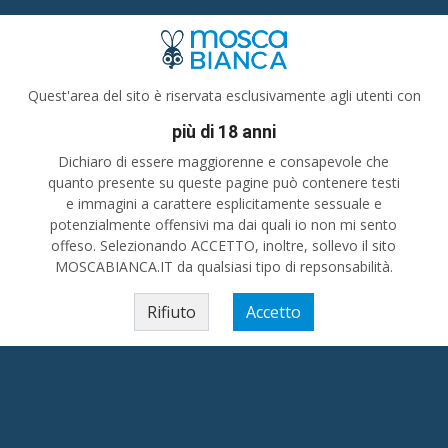
Tutte le categorie
Tutta Italia
Quest'area del sito è riservata esclusivamente agli utenti con
più di 18 anni
emona
»
MI TROVI A STRADELLA .....6 NATURALE DI SENO FOTO VERE SENZA BR
Dichiaro di essere maggiorenne e consapevole che
quanto presente su queste pagine può contenere testi
e immagini a carattere esplicitamente sessuale e
 NATURALE DI SENO FOTO VERE
potenzialmente offensivi ma dai quali io non mi sento
TRO ALLA PORTA.
offeso. Selezionando ACCETTO, inoltre, sollevo il sito
MOSCABIANCA.IT da qualsiasi tipo di repsonsabilità.
Rifiuto
Accetto