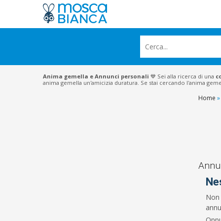
Anima gemella e Annunci personali
💙 Sei alla ricerca di una
c
anima gemella un'amicizia duratura. Se stai cercando l'anima gemella
Home
»
Annun
Ne
Non 
annun
Oppu