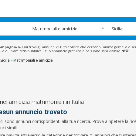
Matrimoniali e amicizie
Sicilia
ompagna/o
? Qui trovi gli annunci di tutti coloro che cercano l'anima gemella o 
 o un'amicizia pubblica il tuo annuncio gratuito e da subito sarà visibile. 💖💖
Sicilia
»
Matrimoniali e amicizie
ci amicizia-matrimoniali in Italia
ssun annuncio trovato
ci sono annunci corrispondenti alla tua ricerca. Prova a ripetere la r
ci simili.
re naviga attraverso le categorie per trovare gli annunci che ti intere