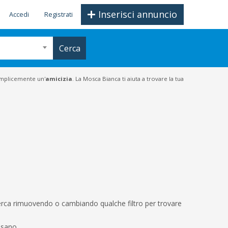
Inserisci annuncio
Accedi
Registrati
Cerca
semplicemente un'
amicizia
. La Mosca Bianca ti aiuta a trovare la tua
icerca rimuovendo o cambiando qualche filtro per trovare
ssano.