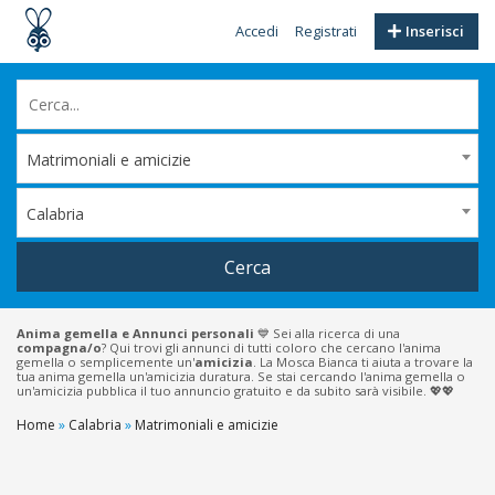
Accedi
Registrati
Inserisci
Matrimoniali e amicizie
Calabria
Cerca
Anima gemella e Annunci personali
💙 Sei alla ricerca di una
compagna/o
? Qui trovi gli annunci di tutti coloro che cercano l'anima
gemella o semplicemente un'
amicizia
. La Mosca Bianca ti aiuta a trovare la
tua anima gemella un'amicizia duratura. Se stai cercando l'anima gemella o
un'amicizia pubblica il tuo annuncio gratuito e da subito sarà visibile. 💖💖
Home
»
Calabria
»
Matrimoniali e amicizie
Reggio
Calabria