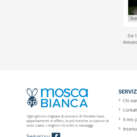
4 i
Da 1
Annunci
SERVIZ
Chi si
Contatt
Ogni giorno migliaia di annunci di Vendita Case,
Il mio 
appartamenti in affitto, le più fresche occasioni di
auto usate, i migliori incontri e massaggi.
Inseris
Seguici su: