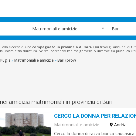
Matrimoniali e amicizie
Bari
i alla ricerca di una
compagna/o in provincia di
Bari
? Qui trovi gli annunci di 
la un'amicizia duratura. Se stai cercando l'anima gemella o un'amicizia pubblica il tu
Puglia
»
Matrimoniali e amicizie
»
Bari (prov)
ci amicizia-matrimoniali in provincia di Bari
CERCO LA DONNA PER RELAZIO
Matrimoniali e amicizie
Andria
Cerco la donna di razza bianca caucasica