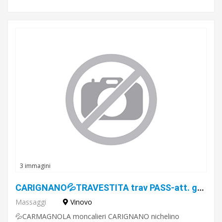
3 immagini
CARIGNANO💦TRAVESTITA trav PASS-att. gran super dotata PER maschi 28-58 enni dotati da svuotare!!
Massaggi
Vinovo
💦CARMAGNOLA moncalieri CARIGNANO nichelino