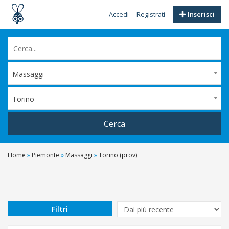
Accedi
Registrati
Inserisci
Massaggi
Torino
Cerca
Home
»
Piemonte
»
Massaggi
»
Torino (prov)
Pralormo
Torino
Vinovo
Filtri