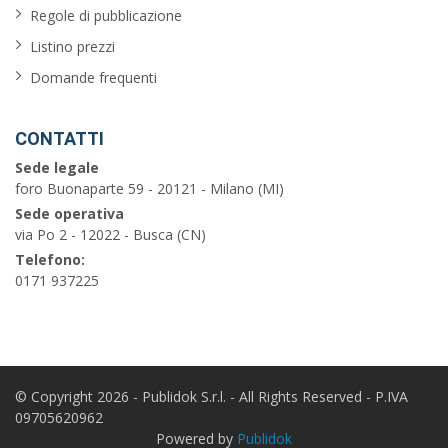
Regole di pubblicazione
Listino prezzi
Domande frequenti
CONTATTI
Sede legale
foro Buonaparte 59 - 20121 - Milano (MI)
Sede operativa
via Po 2 - 12022 - Busca (CN)
Telefono:
0171 937225
© Copyright 2026 - Publidok S.r.l. - All Rights Reserved - P.IVA
09705620962
Powered by
Publidok