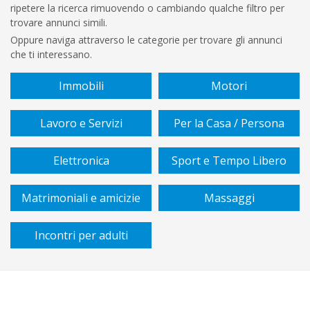
ripetere la ricerca rimuovendo o cambiando qualche filtro per
trovare annunci simili.
Oppure naviga attraverso le categorie per trovare gli annunci
che ti interessano.
Immobili
Motori
Lavoro e Servizi
Per la Casa / Persona
Elettronica
Sport e Tempo Libero
Matrimoniali e amicizie
Massaggi
Incontri per adulti