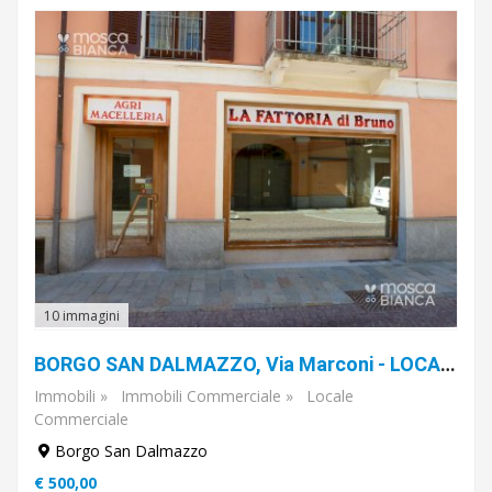
€
A
€
Sottocategoria
Vendita
/
affitto
10 immagini
BORGO SAN DALMAZZO, Via Marconi - LOCALE COMMERCIALE con VETRINA e RETRO
Tipo
di
Immobili
»
Immobili Commerciale
»
Locale
piano
Commerciale
Borgo San Dalmazzo
€ 500,00
Stato