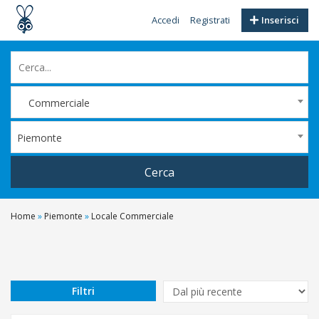
Accedi
Registrati
Inserisci
Commerciale
Piemonte
Cerca
Home
»
Piemonte
»
Locale Commerciale
Filtri
Prezzo
Da
Filtri