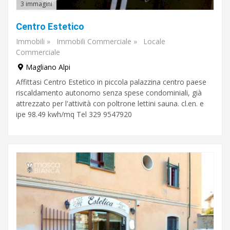
3 immagini
aria
Centro Estetico
condizionata
Immobili
»
Immobili Commerciale
»
Locale
balcone
Commerciale
Magliano Alpi
garage
Affittasi Centro Estetico in piccola palazzina centro paese
riscaldamento autonomo senza spese condominiali, già
piscina
attrezzato per l'attività con poltrone lettini sauna. cl.en. e
ipe 98.49 kwh/mq Tel 329 9547920
barbecue
vista
sul
mare
Cerca