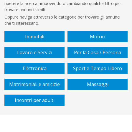
ripetere la ricerca rimuovendo o cambiando qualche filtro per
€
trovare annunci simili.
A
Oppure naviga attraverso le categorie per trovare gli annunci
che ti interessano.
€
Immobili
Motori
Sottocategoria
Lavoro e Servizi
Per la Casa / Persona
Vendita
Elettronica
Sport e Tempo Libero
/
affitto
Matrimoniali e amicizie
Massaggi
Tipo
Incontri per adulti
di
piano
Stato