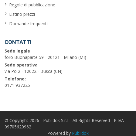
Regole di pubblicazione
aria
Listino prezzi
condizionata
Domande frequenti
balcone
CONTATTI
garage
Sede legale
piscina
foro Buonaparte 59 - 20121 - Milano (MI)
Sede operativa
barbecue
via Po 2 - 12022 - Busca (CN)
Telefono:
vista
0171 937225
sul
mare
Cerca
© Copyright 2026 - Publidok S.r.l. - All Rights Reserved - P.IVA
09705620962
Powered by
Publidok