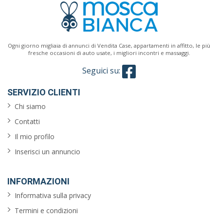
costruzione
Cucina
Ogni giorno migliaia di annunci di Vendita Case, appartamenti in affitto, le più
fresche occasioni di auto usate, i migliori incontri e massaggi.
Seguici su:
Classe
energetica
SERVIZIO CLIENTI
Chi siamo
Contatti
Caratteristiche
Il mio profilo
giardino
Inserisci un annuncio
ascensore
INFORMAZIONI
reception
Informativa sulla privacy
Termini e condizioni
arredato