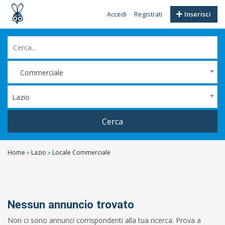
Accedi
Registrati
Inserisci
Commerciale
Lazio
Cerca
Home
»
Lazio
»
Locale Commerciale
Filtri
Prezzo
Da
Nessun annuncio trovato
Non ci sono annunci corrispondenti alla tua ricerca. Prova a