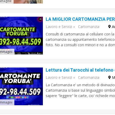
mmagine
Lavoro e Servizi
»
Cartomanzia
A
Consulti di cartomanzia al cellulare con la 
cartomanzia su appuntamento telefonico: c
foto. No a consulti con minori e no a doma
immagini
Lettura dei Tarocchi al telefono
Lavoro e Servizi
»
Cartomanzia
M
La Cartomanzia e' un metodo di divinazion
Cartomanzia si base sul linguaggio simboli
sapere "leggere" le carte, cio' richiede molt
immagini