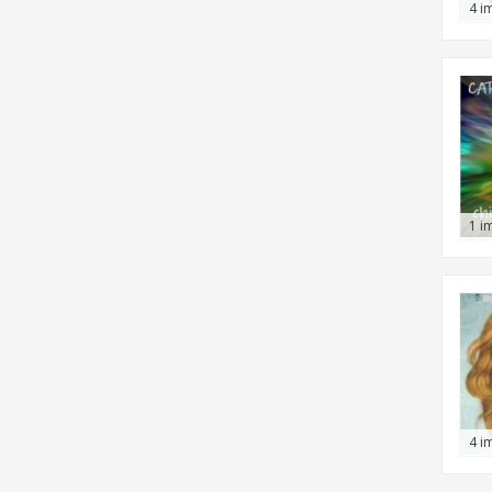
4 i
1 i
4 i