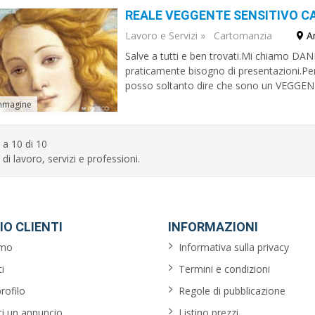
Lavoro e Servizi
»
Cartomanzia
A
Salve a tutti e ben trovati.Mi chiamo DAN
praticamente bisogno di presentazioni.P
posso soltanto dire che sono un VEGG
mmagine
 a 10 di 10
 di lavoro, servizi e professioni.
IO CLIENTI
INFORMAZIONI
amo
Informativa sulla privacy
i
Termini e condizioni
profilo
Regole di pubblicazione
ci un annuncio
Listino prezzi