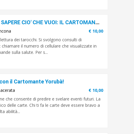
LA MIGLIOR CARTOMANZIA PER SAPERE CIO' CHE VUOI: IL CARTOMANTE YORUBA'
ncona
€ 10,00
lettura dei tarocchi. Si svolgono consulti di
hiamare il numero di cellulare che visualizzate in
nde sulla salute. Per s...
 con il Cartomante Yorubà!
acerata
€ 10,00
e che consente di predire e svelare eventi futuri. La
co delle carte. Chi ti fa le carte deve essere bravo a
a abilità...