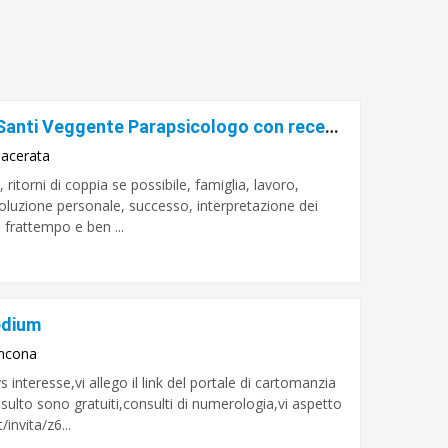
Sensitivo Cartomante Daniel De Santi Veggente Parapsicologo con recensioni autentiche e verificate
acerata
itorni di coppia se possibile, famiglia, lavoro,
evoluzione personale, successo, interpretazione dei
l frattempo e ben ...
edium
ncona
 interesse,vi allego il link del portale di cartomanzia
nsulto sono gratuiti,consulti di numerologia,vi aspetto
invita/z6...