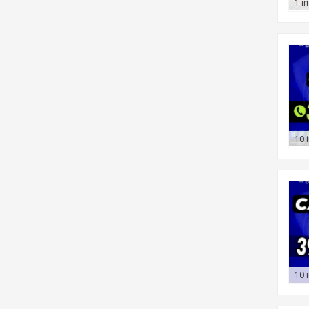
1 i
10 
10 