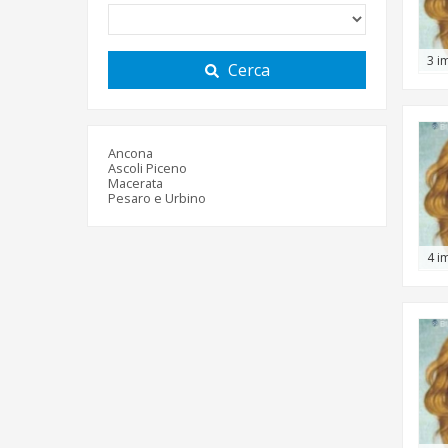
3 i
Cerca
Ancona
Ascoli Piceno
Macerata
Pesaro e Urbino
4 i