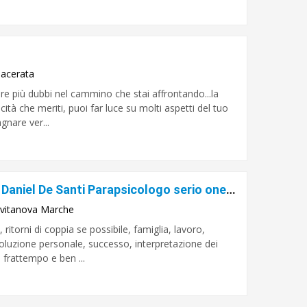
acerata
re più dubbi nel cammino che stai affrontando...la
icità che meriti, puoi far luce su molti aspetti del tuo
nare ver...
Sensitivo Cartomante Veggente Daniel De Santi Parapsicologo serio onesto e veritiero
ivitanova Marche
itorni di coppia se possibile, famiglia, lavoro,
evoluzione personale, successo, interpretazione dei
l frattempo e ben ...