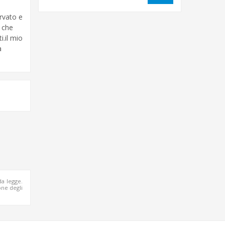
rvato e
 che
.il mio
a
da legge.
ne degli