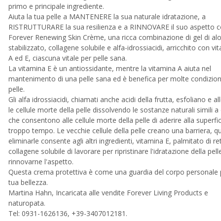
primo e principale ingrediente.
Aiuta la tua pelle a MANTENERE la sua naturale idratazione, a
RISTRUTTURARE la sua resilienza e a RINNOVARE il suo aspetto 
Forever Renewing Skin Crème, una ricca combinazione di gel di al
stabilizzato, collagene solubile e alfa-idrossiacidi, arricchito con vi
A ed E, ciascuna vitale per pelle sana.
La vitamina E è un antiossidante, mentre la vitamina A aiuta nel
mantenimento di una pelle sana ed è benefica per molte condizioni
pelle.
Gli alfa idrossiacidi, chiamati anche acidi della frutta, esfoliano e a
le cellule morte della pelle dissolvendo le sostanze naturali simili a 
che consentono alle cellule morte della pelle di aderire alla superfic
troppo tempo. Le vecchie cellule della pelle creano una barriera, qu
eliminarle consente agli altri ingredienti, vitamina E, palmitato di ret
collagene solubile di lavorare per ripristinare l'idratazione della pell
rinnovarne l'aspetto.
Questa crema protettiva è come una guardia del corpo personale p
tua bellezza.
Martina Hahn, Incaricata alle vendite Forever Living Products e
naturopata.
Tel: 0931-1626136, +39-3407012181.