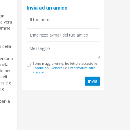
Invia ad un amico
con
oe vera
tamine
 della
llentano
Sono maggiorenne, ho letto e accetto le
colla
Condizioni Generali
e l'
Informativa sulla
ie per
Privacy
indi
Invia
inile e
e e
er la