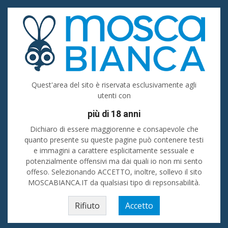
Accedi
Registrati
Inserisci
Tutte le categorie
Quest'area del sito è riservata esclusivamente agli
utenti con
Tutta Italia
più di 18 anni
Cerca
Dichiaro di essere maggiorenne e consapevole che
quanto presente su queste pagine può contenere testi
e immagini a carattere esplicitamente sessuale e
Home
»
Lombardia
»
Donna cerca uomo
»
Milano (prov)
»
Milano
»
potenzialmente offensivi ma dai quali io non mi sento
ITALIANA CALDISSIMA 339 6545513 BEI PIEDI
offeso. Selezionando ACCETTO, inoltre, sollevo il sito
MOSCABIANCA.IT da qualsiasi tipo di repsonsabilità.
ITALIANA CALDISSIMA 339 6545513
BEI PIEDI
Rifiuto
Accetto
Milano, Lombardia