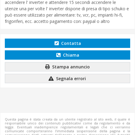
accendere l' inverter e attendere 15 secondi accendere le
utenze una per volte l' inverter dispone di presa di tipo schuko e
può essere utilizzato per alimentare: tv, vcr, pc, impianti hi-fi,
frigoriferi, ecc. accetto pagamento con: paypal o altro
Contatta
Chiama
Stampa annuncio
Segnala errori
Questa pagina è stata creata da un utente registrato al sito web, il quale è
responsabile unico dei contenuti pubblicativi come da regolamento e da
legge. Eventuali inadempienze regolamentali e legali che ci verranno
comunicate comporteranno l'immediata sospensione della pagina e la
comunicazione degli estremi dell'utente a nostra disposizione alle Autorità