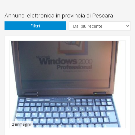
Prezzo
Da
Annunci elettronica in provincia di Pescara
Filtri
€
A
€
Tipologia
Cerca
2 immagini
Montesilvano