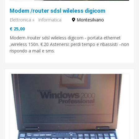
Modem /router sdsl wileless digicom
Elettronica
»
Informatica
Montesilvano
€ 25,00
Modem /router sdsl wileless digicom - portata ethernet
,wireless 150n. €.20 Astenersi: perdi tempo e ribassisti –non
rispondo a mail e sms.