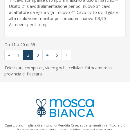
1°-cavo stampante usb tipo a maschio a tipo b maschio—
Usato 2°-Cavodi alimentazione per pc--nuovo 3°-cavo
adattatore da vga a vga --nuovo 4°-Cavo dv to dvi digitale
alta risoluzione monitor pc computer--nuovo €.3,90
Astenersi:perdi temp...
Da 11 a 20 di 69
«
1
2
3
4
5
»
Televisori, computer, videogiochi, cellulari, fotocamere in
provincia di Pescara
Ogni giorno migliaia di annunci di Vendita Case, appartamenti in affitto, le più
fresche occasioni di auto usate, i migliori incontri e massaggi.