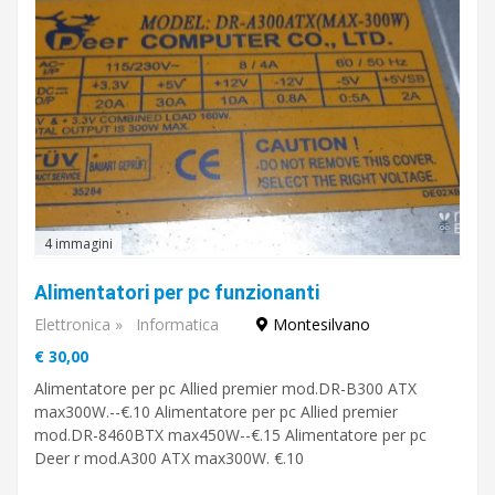
4 immagini
Alimentatori per pc funzionanti
Elettronica
»
Informatica
Montesilvano
€ 30,00
Alimentatore per pc Allied premier mod.DR-B300 ATX
max300W.--€.10 Alimentatore per pc Allied premier
mod.DR-8460BTX max450W--€.15 Alimentatore per pc
Deer r mod.A300 ATX max300W. €.10