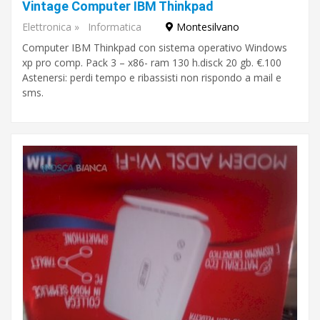
Pescara
Vintage Computer IBM Thinkpad
Elettronica
»
Informatica
Montesilvano
Computer IBM Thinkpad con sistema operativo Windows
xp pro comp. Pack 3 – x86- ram 130 h.disck 20 gb. €.100
Astenersi: perdi tempo e ribassisti non rispondo a mail e
sms.