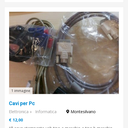
1 immagine
Cavi per Pc
Elettronica
»
Informatica
Montesilvano
€ 12,00