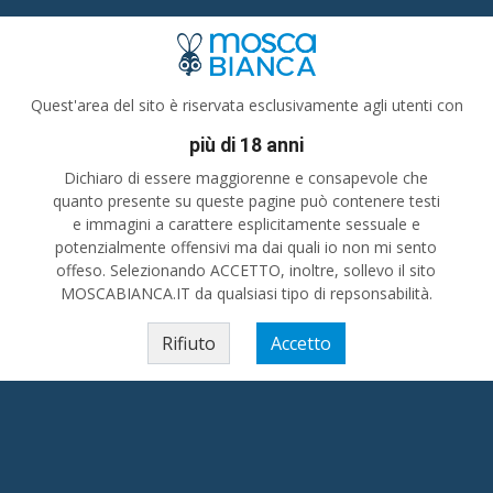
Incontri per adulti
Reggio Cala
Quest'area del sito è riservata esclusivamente agli utenti con
più di 18 anni
olo e vorresti passare del tempo in piacevole compagnia? Stai cercando amici oppure
Dichiaro di essere maggiorenne e consapevole che
possono realizzare! 💖💖
quanto presente su queste pagine può contenere testi
Calabria
»
Incontri per adulti
»
Reggio Calabria (prov)
e immagini a carattere esplicitamente sessuale e
potenzialmente offensivi ma dai quali io non mi sento
offeso. Selezionando ACCETTO, inoltre, sollevo il sito
MOSCABIANCA.IT da qualsiasi tipo di repsonsabilità.
Rifiuto
Accetto
ze in provincia di Reggio Calabria - Incontri in provinc
Incontri per adulti
»
Donna cerca uomo
MOLTO SENSUALE E DISPONIBILISSIMA