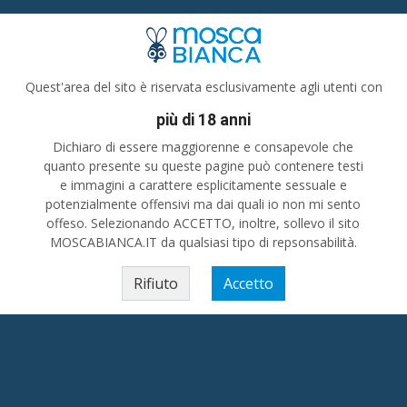
Tutte le categorie
Tutta Italia
Quest'area del sito è riservata esclusivamente agli utenti con
più di 18 anni
poli per vergine donna disabile o perdita verginità 3911793921
Dichiaro di essere maggiorenne e consapevole che
quanto presente su queste pagine può contenere testi
e immagini a carattere esplicitamente sessuale e
disabile o perdita verginità
potenzialmente offensivi ma dai quali io non mi sento
offeso. Selezionando ACCETTO, inoltre, sollevo il sito
MOSCABIANCA.IT da qualsiasi tipo di repsonsabilità.
Rifiuto
Accetto