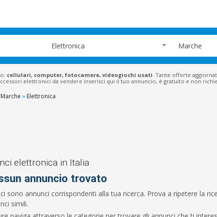
Elettronica
Marche
do:
cellulari, computer, fotocamere, videogiochi usati
. Tante offerte aggiornat
accessori elettronici da vendere inserisci qui il tuo annuncio, è gratuito e non richi
Marche
»
Elettronica
ci elettronica in Italia
ssun annuncio trovato
ci sono annunci corrispondenti alla tua ricerca. Prova a ripetere la r
ci simili.
re naviga attraverso le categorie per trovare gli annunci che ti intere