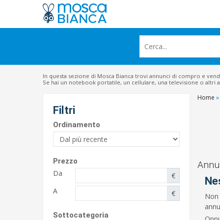
In questa sezione di Mosca Bianca trovi annunci di compro e ven
Se hai un notebook portatile, un cellulare, una televisione o altri 
Home
»
Filtri
Ordinamento
Prezzo
Annun
Da
€
Ne
A
€
Non 
annun
Sottocategoria
Oppu