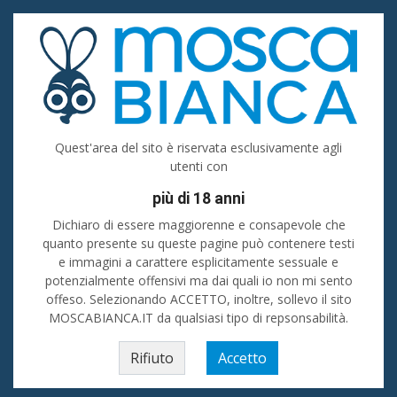
Accedi
Registrati
Inserisci
Donna cerca uomo
Quest'area del sito è riservata esclusivamente agli
utenti con
Puglia
più di 18 anni
Cerca
Dichiaro di essere maggiorenne e consapevole che
quanto presente su queste pagine può contenere testi
e immagini a carattere esplicitamente sessuale e
Donne - Incontri
💙 Ti senti solo e vorresti passare del tempo in piacevole
compagnia? Stai cercando amici oppure sei alla ricerca di uomini o donne
potenzialmente offensivi ma dai quali io non mi sento
da conoscere e frequentare? Su La Mosca Bianca i tuoi desideri si possono
offeso. Selezionando ACCETTO, inoltre, sollevo il sito
realizzare! 💖💖
MOSCABIANCA.IT da qualsiasi tipo di repsonsabilità.
Home
»
Puglia
»
Donna cerca uomo
Bari
Rifiuto
Accetto
Foggia
Taranto