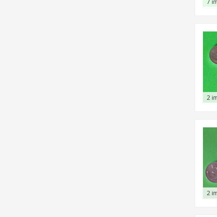
7 i
2 i
2 i