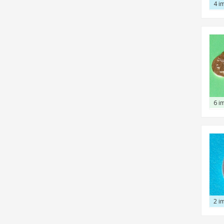
4 i
6 i
2 i