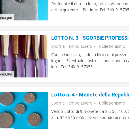
Preferibile il ritiro in loco, previa vision
dell'acquirente. - Per info: Tel. 340-91570
mmagini
LOTTO N. 3 - SGORBIE PROFESS
Sport e Tempo Libero
»
Collezionismo
Causa inutilizzo, cedo in blocco al prezzo
legno. - Eventuale costo di spedizione a car
info: Tel. 340-9157055
mmagini
Lotto n. 4 - Monete della Repubbl
Sport e Tempo Libero
»
Collezionismo
Vendo Lotto di 9 monete da 20, 50, 100, 2
al n. 340-9157055 - Non rispondo ai numeri