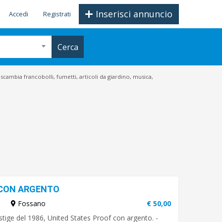
Inserisci annuncio
Accedi
Registrati
Cerca
scambia francobolli, fumetti, articoli da giardino, musica,
6 CON ARGENTO
Fossano
€ 50,00
stige del 1986, United States Proof con argento. -