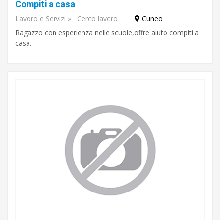
di
Compiti a casa
studio
Lavoro e Servizi
»
Cerco lavoro
Cuneo
Ragazzo con esperienza nelle scuole,offre aiuto compiti a
casa.
Cerca
Busca
Cuneo