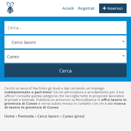
Accedi
Registrati
Inserisci
Cerco lavoro
Cuneo
Cerca
Cerchi un lavoro? Hai finito gli studi e stai cercando un impiego
indeterminato o part-time
? Cerchi attrezzatura e arredamento per il tuo
ufficio? Consulta questa categoria che raccoglie tutte le proposte lavorative
di privati e aziende. Pubblica un annuncio su MoscaBianca in
offro lavoro in
provincia di Cuneo
e verrai subito messo in contatto con chi è alla
ricerca
di lavoro in provincia di Cuneo
.
Home
»
Piemonte
»
Cerco lavoro
»
Cuneo (prov)
Filtri