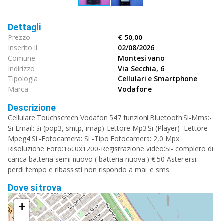
Dettagli
Prezzo
€ 50,00
Inserito il
02/08/2026
Comune
Montesilvano
Indirizzo
Via Secchia, 6
Tipologia
Cellulari e Smartphone
Marca
Vodafone
Descrizione
Cellulare Touchscreen Vodafon 547 funzioni:Bluetooth:Si-Mms:-
Si Email: Si (pop3, smtp, imap)-Lettore Mp3:Si (Player) -Lettore
Mpeg4:Si -Fotocamera: Si -Tipo Fotocamera: 2,0 Mpx
Risoluzione Foto:1600x1200-Registrazione Video:Si- completo di
carica batteria semi nuovo ( batteria nuova ) €.50 Astenersi:
perdi tempo e ribassisti non rispondo a mail e sms.
Dove si trova
+