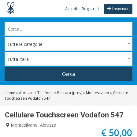
Accedi
Registrati
Inserisci
Tutte le categorie
Tutta Italia
Cerca
Home
»
Abruzzo
»
Telefonia
»
Pescara (prov)
»
Montesilvano
»
Cellulare
Touchscreen Vodafon 547
Cellulare Touchscreen Vodafon 547
Montesilvano, Abruzzo
€ 50,00