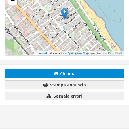
−
Leaflet
| Map data ©
OpenStreetMap
contributors,
CC-BY-SA
Chiama
Stampa annuncio
Segnala errori