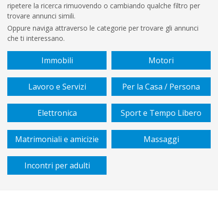
ripetere la ricerca rimuovendo o cambiando qualche filtro per
€
trovare annunci simili.
A
Oppure naviga attraverso le categorie per trovare gli annunci
che ti interessano.
€
Immobili
Motori
Sottocategoria
Lavoro e Servizi
Per la Casa / Persona
Vendita
Elettronica
Sport e Tempo Libero
/
affitto
Matrimoniali e amicizie
Massaggi
Zona
Incontri per adulti
Tipo
di
piano