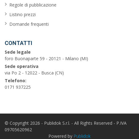
aria
Regole di pubblicazione
condizionata
Listino prezzi
Domande frequenti
balcone
garage
CONTATTI
piscina
Sede legale
foro Buonaparte 59 - 20121 - Milano (MI)
barbecue
Sede operativa
via Po 2 - 12022 - Busca (CN)
vista
Telefono:
sul
0171 937225
mare
Cerca
© Copyright 2026 - Publidok S.r.l. - All Rights Reserved - P.IVA
09705620962
Powered by
Publidok