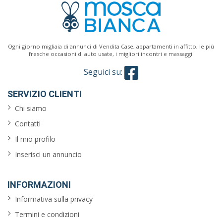
Cucina
Ogni giorno migliaia di annunci di Vendita Case, appartamenti in affitto, le più
fresche occasioni di auto usate, i migliori incontri e massaggi.
Seguici su:
Classe
energetica
SERVIZIO CLIENTI
Chi siamo
Caratteristiche
Contatti
Il mio profilo
giardino
Inserisci un annuncio
ascensore
INFORMAZIONI
reception
Informativa sulla privacy
arredato
Termini e condizioni