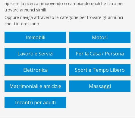
ripetere la ricerca rimuovendo o cambiando qualche filtro per
€
trovare annunci simili.
A
Oppure naviga attraverso le categorie per trovare gli annunci
che ti interessano.
€
Immobili
Motori
Sottocategoria
Lavoro e Servizi
Per la Casa / Persona
Vendita
Elettronica
Sport e Tempo Libero
/
affitto
Matrimoniali e amicizie
Massaggi
Tipo
Incontri per adulti
di
piano
Cucina