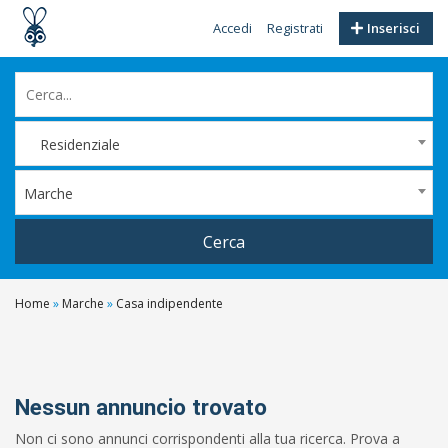
Accedi
Registrati
Inserisci
Residenziale
Marche
Cerca
Home
»
Marche
»
Casa indipendente
Filtri
Prezzo
Da
Nessun annuncio trovato
Non ci sono annunci corrispondenti alla tua ricerca. Prova a