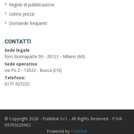
balcone
Regole di pubblicazione
Listino prezzi
garage
Domande frequenti
piscina
barbecue
CONTATTI
Sede legale
vista
foro Buonaparte 59 - 20121 - Milano (MI)
sul
Sede operativa
mare
via Po 2 - 12022 - Busca (CN)
Telefono:
0171 937225
Cerca
© Copyright 2026 - Publidok S.r.l. - All Rights Reserved - P.IVA
09705620962
Powered by
Publidok