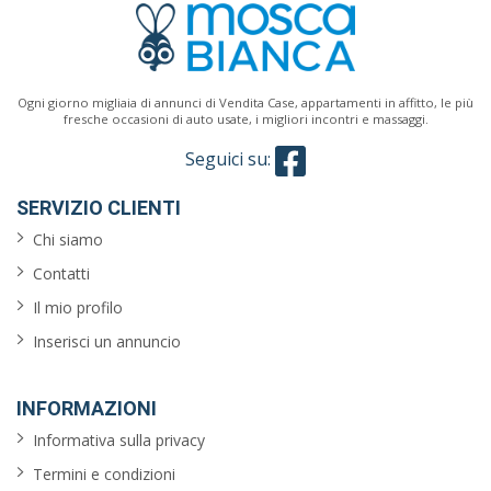
Classe
energetica
Ogni giorno migliaia di annunci di Vendita Case, appartamenti in affitto, le più
fresche occasioni di auto usate, i migliori incontri e massaggi.
Seguici su:
Caratteristiche
SERVIZIO CLIENTI
giardino
Chi siamo
Contatti
ascensore
Il mio profilo
reception
Inserisci un annuncio
arredato
INFORMAZIONI
aria
Informativa sulla privacy
condizionata
Termini e condizioni