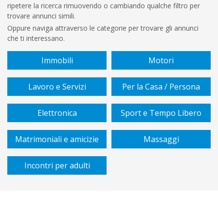
ripetere la ricerca rimuovendo o cambiando qualche filtro per
€
trovare annunci simili.
A
Oppure naviga attraverso le categorie per trovare gli annunci
che ti interessano.
€
Immobili
Motori
Sottocategoria
Lavoro e Servizi
Per la Casa / Persona
Vendita
Elettronica
Sport e Tempo Libero
/
affitto
Matrimoniali e amicizie
Massaggi
Tipo
Incontri per adulti
di
piano
Cucina