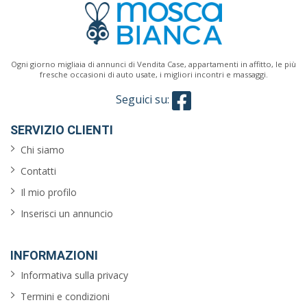
Classe
energetica
Ogni giorno migliaia di annunci di Vendita Case, appartamenti in affitto, le più
fresche occasioni di auto usate, i migliori incontri e massaggi.
Seguici su:
Caratteristiche
SERVIZIO CLIENTI
giardino
Chi siamo
Contatti
ascensore
Il mio profilo
reception
Inserisci un annuncio
arredato
INFORMAZIONI
aria
Informativa sulla privacy
condizionata
Termini e condizioni