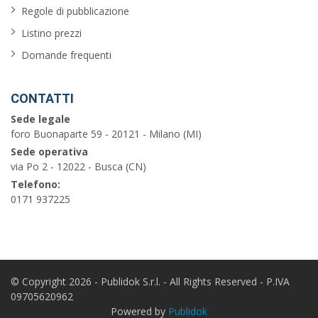
balcone
Regole di pubblicazione
Listino prezzi
garage
Domande frequenti
piscina
barbecue
CONTATTI
Sede legale
vista
foro Buonaparte 59 - 20121 - Milano (MI)
sul
Sede operativa
mare
via Po 2 - 12022 - Busca (CN)
Telefono:
0171 937225
Cerca
© Copyright 2026 - Publidok S.r.l. - All Rights Reserved - P.IVA
09705620962
Powered by
Publidok