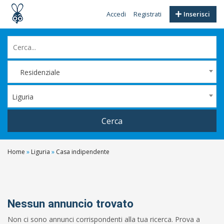
Accedi
Registrati
Inserisci
Residenziale
Liguria
Cerca
Home
»
Liguria
»
Casa indipendente
Filtri
Prezzo
Da
Nessun annuncio trovato
Non ci sono annunci corrispondenti alla tua ricerca. Prova a