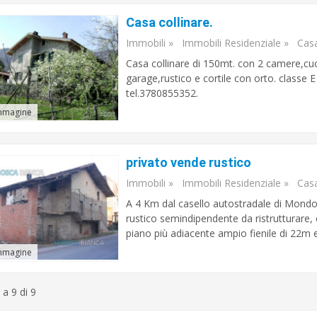
Casa collinare.
Immobili
»
Immobili Residenziale
»
Cas
Casa collinare di 150mt. con 2 camere,c
garage,rustico e cortile con orto. class
tel.3780855352.
mmagine
privato vende rustico
Immobili
»
Immobili Residenziale
»
Cas
A 4 Km dal casello autostradale di Mondo
rustico semindipendente da ristrutturare, c
piano più adiacente ampio fienile di 22m e 
mmagine
 a 9 di 9