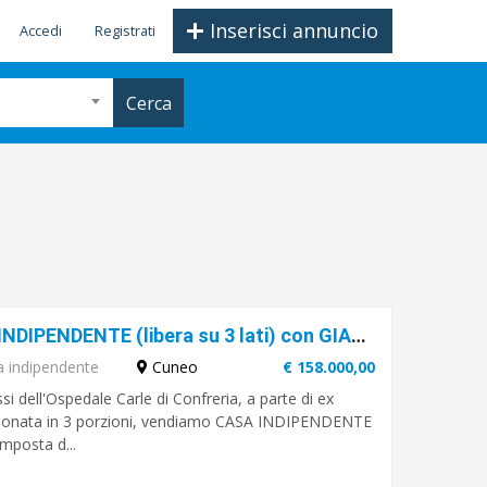
Inserisci annuncio
Accedi
Registrati
Cerca
CONFRERIA, Via A. Carle - CASA INDIPENDENTE (libera su 3 lati) con GIARDINO
a indipendente
Cuneo
€ 158.000,00
ssi dell'Ospedale Carle di Confreria, a parte di ex
 frazionata in 3 porzioni, vendiamo CASA INDIPENDENTE
composta d...