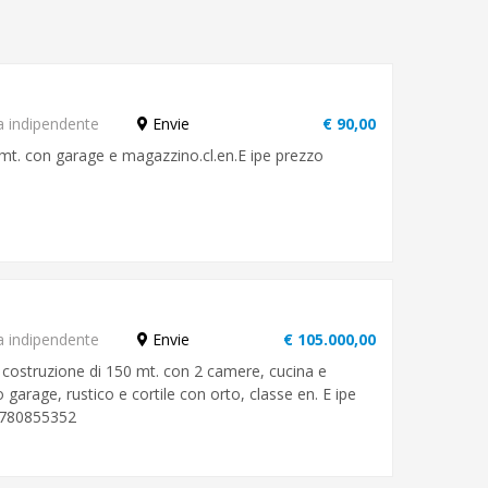
a indipendente
Envie
€ 90,00
 mt. con garage e magazzino.cl.en.E ipe prezzo
a indipendente
Envie
€ 105.000,00
 costruzione di 150 mt. con 2 camere, cucina e
arage, rustico e cortile con orto, classe en. E ipe
3780855352