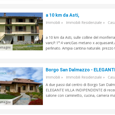
a 10 km da Asti,
Immobili
»
Immobili Residenziale
»
Cas
a 10 km da Asti, sulle colline del monferrato
vani;P.1°:4 vani;Gas metano x acquasanit./
mmagini
perlinato. Ampia cantina naturale. prezzo t
Immobili
»
Immobili Residenziale
»
Cas
A due passi dal centro di Borgo San Dalma
ELEGANTE VILLA INDIPENDENTE di recente
salone con caminetto, cucina, camera mat
mmagini