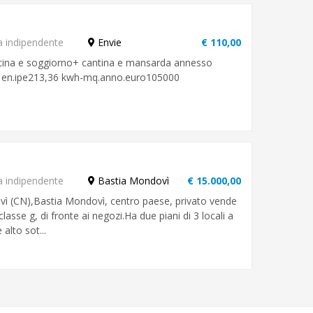
a indipendente
Envie
€ 110,00
ucina e soggiorno+ cantina e mansarda annesso
e E en.ipe213,36 kwh-mq.anno.euro105000
a indipendente
Bastia Mondovì
€ 15.000,00
vì (CN),Bastia Mondovì, centro paese, privato vende
lasse g, di fronte ai negozi.Ha due piani di 3 locali a
alto sot...