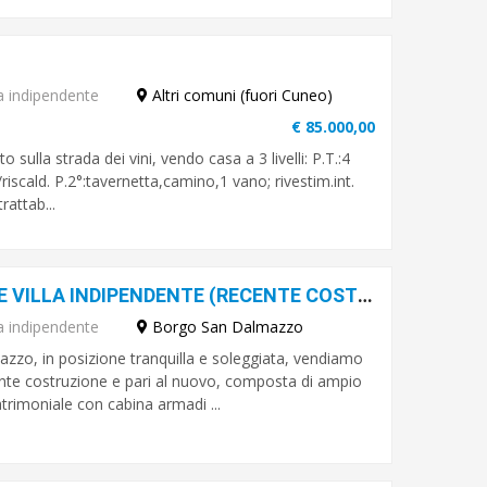
a indipendente
Altri comuni (fuori Cuneo)
€ 85.000,00
 sulla strada dei vini, vendo casa a 3 livelli: P.T.:4
riscald. P.2°:tavernetta,camino,1 vano; rivestim.int.
rattab...
Borgo San Dalmazzo - ELEGANTE VILLA INDIPENDENTE (RECENTE COSTRUZIONE)
a indipendente
Borgo San Dalmazzo
zzo, in posizione tranquilla e soleggiata, vendiamo
 costruzione e pari al nuovo, composta di ampio
rimoniale con cabina armadi ...