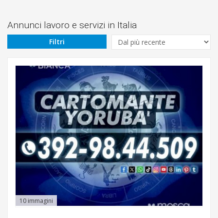
Prezzo
Da
Annunci lavoro e servizi in Italia
Filtri
€
A
€
Cerca
Abbiategrasso
Desio
Legnano
Milano
10 immagini
Monza