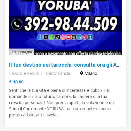
10 immagini
Il tuo destino nei tarocchi: consulta ora gli Arcani Maggiori del Cartomante Yorubà
Lavoro e Servizi
»
Cartomanzia
Milano
€ 10,00
Senti che la tua vita è piena di incertezze e dubbi? Hai
domande sul tuo futuro, l'amore, la carriera o la tua
crescita personale? Non preoccuparti, la soluzione è qui!
Sono il Cartomante YORUBA', un cartomante esperto
pronto ad aiutarti a svela...