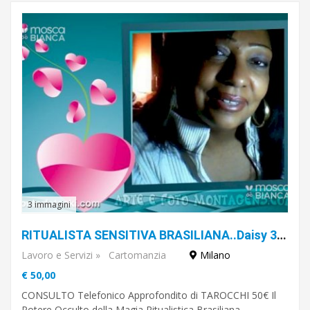
3 immagini
RITUALISTA SENSITIVA BRASILIANA..Daisy 3488430460
Lavoro e Servizi
»
Cartomanzia
Milano
€ 50,00
CONSULTO Telefonico Approfondito di TAROCCHI 50€ Il
Potere Occulto della Magia Ritualistica Brasiliana