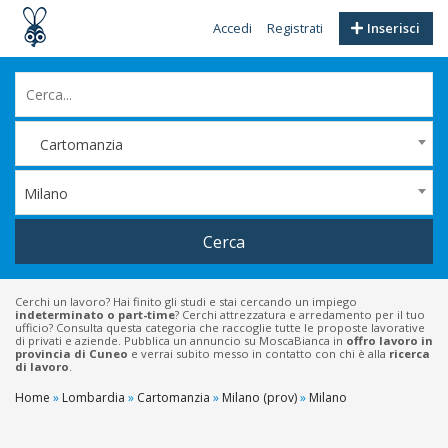
Accedi
Registrati
Inserisci
Cartomanzia
Milano
Cerca
Cerchi un lavoro? Hai finito gli studi e stai cercando un impiego
indeterminato o part-time
? Cerchi attrezzatura e arredamento per il tuo
ufficio? Consulta questa categoria che raccoglie tutte le proposte lavorative
di privati e aziende. Pubblica un annuncio su MoscaBianca in
offro lavoro in
provincia di Cuneo
e verrai subito messo in contatto con chi è alla
ricerca
di lavoro
.
Home
»
Lombardia
»
Cartomanzia
»
Milano (prov)
»
Milano
Filtri