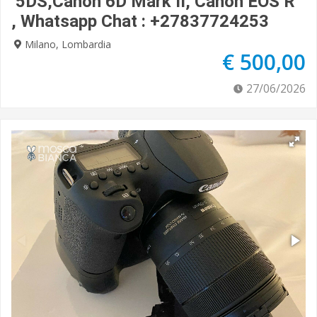
5DS,Canon 6D Mark II, Canon EOS R
, Whatsapp Chat : +27837724253
Milano, Lombardia
€ 500,00
27/06/2026