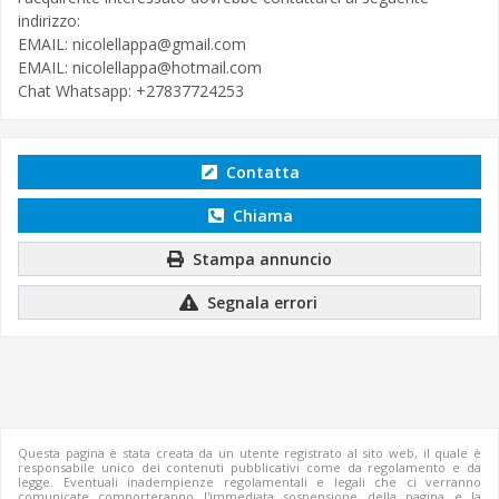
indirizzo:
EMAIL:
nicolellappa@gmail.com
EMAIL:
nicolellappa@hotmail.com
Chat Whatsapp: +27837724253
Contatta
Chiama
Stampa annuncio
Segnala errori
Questa pagina è stata creata da un utente registrato al sito web, il quale è
responsabile unico dei contenuti pubblicativi come da regolamento e da
legge. Eventuali inadempienze regolamentali e legali che ci verranno
comunicate comporteranno l'immediata sospensione della pagina e la