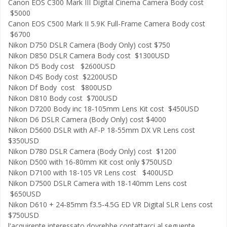
Canon EOS C300 Mark III Digital Cinema Camera Body cost
$5000
Canon EOS C500 Mark II 5.9K Full-Frame Camera Body cost
$6700
Nikon D750 DSLR Camera (Body Only) cost $750
Nikon D850 DSLR Camera Body cost $1300USD
Nikon D5 Body cost $2600USD
Nikon D4S Body cost $2200USD
Nikon Df Body cost $800USD
Nikon D810 Body cost $700USD
Nikon D7200 Body inc 18-105mm Lens Kit cost $450USD
Nikon D6 DSLR Camera (Body Only) cost $4000
Nikon D5600 DSLR with AF-P 18-55mm DX VR Lens cost
$350USD
Nikon D780 DSLR Camera (Body Only) cost $1200
Nikon D500 with 16-80mm Kit cost only $750USD
Nikon D7100 with 18-105 VR Lens cost $400USD
Nikon D7500 DSLR Camera with 18-140mm Lens cost
$650USD
Nikon D610 + 24-85mm f3.5-4.5G ED VR Digital SLR Lens cost
$750USD
l'acquirente interessato dovrebbe contattarci al seguente