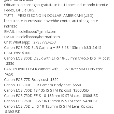
Offriamo la consegna gratuita in tutti i paesi del mondo tramite
Fedex, DHL e UPS.
TUTTI I PREZZI SONO IN DOLLARI AMERICANI (USD),
l'acquirente interessato dovrebbe contattarci al seguente
indirizzo:
EMAIL:
nicolellappa@gmail.com
EMAIL:
nicolellappa@hotmail.com
Chat Whatsapp: +27837724253
Canon EOS 90D SLR Camera + EF-S 18-135mm f/3.5-5.6 IS
USM cost $700
Canon EOS 800D DSLR with EF-S 18-55 mm f/4-5.6 IS STM cost
$550
CANON 850D DSLR camera with EF-S 18-55MM LENS cost
$650
Canon EOS 77D Body cost $350
Canon EOS 80D SLR Camera Body cost $550
Canon EOS 700D 18-135 IS STM Kit cost $300USD
Canon EOS 750D EF-S 18-135mm IS STM cost $380USD
Canon EOS 760D EF-S 18-135mm IS STM cost $420USD
Canon EOS 70D EF-S 18-135mm IS STM Lens Kit cost
$480USD