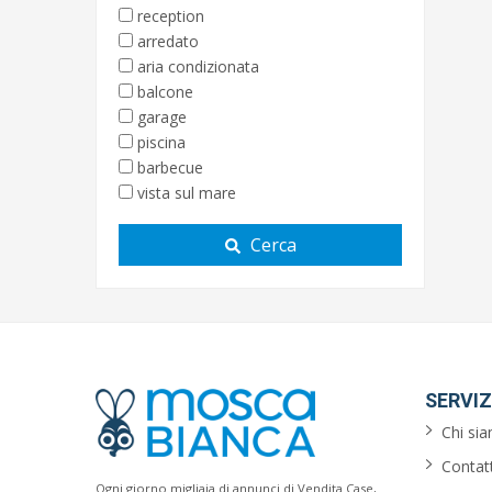
reception
arredato
aria condizionata
balcone
garage
piscina
barbecue
vista sul mare
Cerca
SERVIZ
Chi si
Contatt
Ogni giorno migliaia di annunci di Vendita Case,