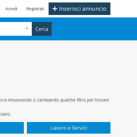
Inserisci annuncio
Accedi
Registrati
Cerca
icerca rimuovendo o cambiando qualche filtro per trovare
ssano.
Lavoro e Servizi