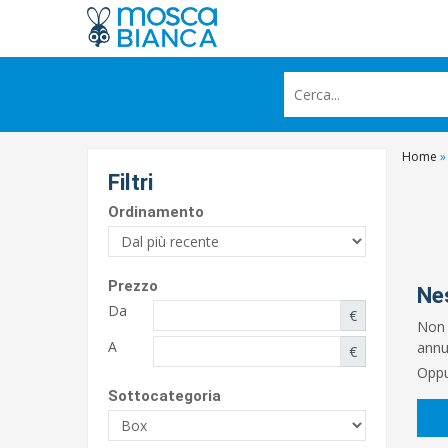
Home
»
Filtri
Ordinamento
Prezzo
Ne
Da
€
Non 
A
annun
€
Oppu
Sottocategoria