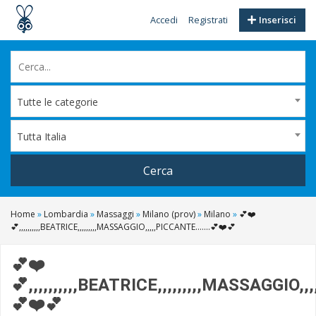
Accedi
Registrati
Inserisci
Tutte le categorie
Tutta Italia
Cerca
Home
»
Lombardia
»
Massaggi
»
Milano (prov)
»
Milano
»
💕❤️
💕,,,,,,,,,,BEATRICE,,,,,,,,,MASSAGGIO,,,,,PICCANTE.......💕❤️💕
💕❤️
💕,,,,,,,,,,BEATRICE,,,,,,,,,MASSAGGIO,,,
💕❤️💕