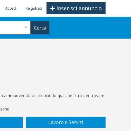
Inserisci annuncio
Accedi
Registrati
Cerca
icerca rimuovendo o cambiando qualche filtro per trovare
ssano.
Lavoro e Servizi