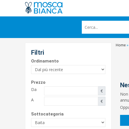
Home
»
Filtri
Ordinamento
Prezzo
Ne
Da
€
Non 
A
annun
€
Oppu
Sottocategoria