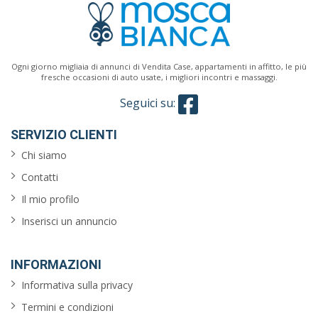
Classe
energetica
Ogni giorno migliaia di annunci di Vendita Case, appartamenti in affitto, le più
fresche occasioni di auto usate, i migliori incontri e massaggi.
Seguici su:
Caratteristiche
SERVIZIO CLIENTI
giardino
Chi siamo
Contatti
ascensore
Il mio profilo
reception
Inserisci un annuncio
arredato
INFORMAZIONI
aria
Informativa sulla privacy
condizionata
Termini e condizioni