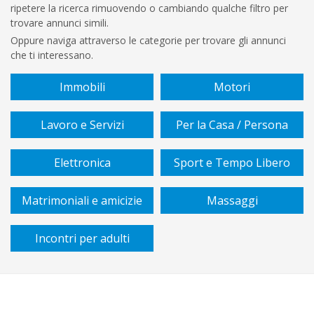
ripetere la ricerca rimuovendo o cambiando qualche filtro per
€
trovare annunci simili.
A
Oppure naviga attraverso le categorie per trovare gli annunci
che ti interessano.
€
Immobili
Motori
Sottocategoria
Lavoro e Servizi
Per la Casa / Persona
Vendita
Elettronica
Sport e Tempo Libero
/
affitto
Matrimoniali e amicizie
Massaggi
Tipo
Incontri per adulti
di
piano
Cucina