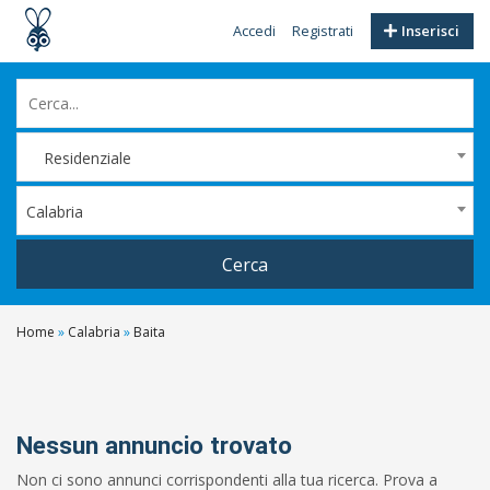
Accedi
Registrati
Inserisci
Residenziale
Calabria
Cerca
Home
»
Calabria
»
Baita
Filtri
Prezzo
Da
Nessun annuncio trovato
Non ci sono annunci corrispondenti alla tua ricerca. Prova a