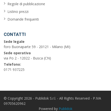
balcone
Regole di pubblicazione
Listino prezzi
garage
Domande frequenti
piscina
barbecue
CONTATTI
Sede legale
vista
foro Buonaparte 59 - 20121 - Milano (MI)
sul
Sede operativa
mare
via Po 2 - 12022 - Busca (CN)
Telefono:
0171 937225
Cerca
© Copyright 2026 - Publidok S.r.l. - All Rights Reserved - P.IVA
09705620962
Powered by
Publidok