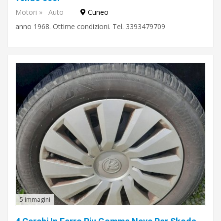
Carburante
Motori
»
Auto
Cuneo
anno 1968. Ottime condizioni. Tel. 3393479709
Cambio
Porte
Posti
Optional
aria
condizionata
5 immagini
servosterzo