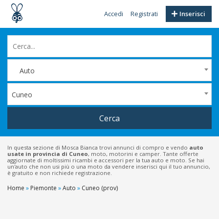
Accedi
Registrati
Inserisci
Auto
Cuneo
Cerca
In questa sezione di Mosca Bianca trovi annunci di compro e vendo
auto
usate in provincia di
Cuneo
, moto, motorini e camper. Tante offerte
aggiornate di moltissimi ricambi e accessori per la tua auto e moto. Se hai
un'auto che non usi più o una moto da vendere inserisci qui il tuo annuncio,
è gratuito e non richiede registrazione.
Home
»
Piemonte
»
Auto
»
Cuneo (prov)
Filtri