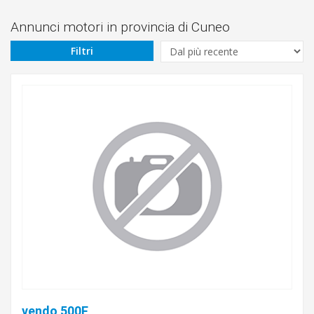
Prezzo
Da
Annunci motori in provincia di Cuneo
Filtri
€
A
€
Marca
Modello
Tipo
vendo 500F