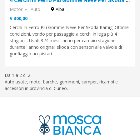
4 Cerchi In Ferro Piu Gomme Neve Per Skoda Kamig.
blocco
Motori
»
Auto
Alba
elettrico
€ 300,00
allarme
Cerchi In Ferro Piu Gomme Neve Per Skoda Kamig. Ottime
condizioni, vendo per passaggio a cerchi in lega più 4
air
stagioni . Usati 3 /4 mesi l'anno per cambio stagione
bag
durante l'anno originali skoda con sensori alle valvole di
gonfiaggio acquistati...
alzacristalli
elettrici
Da 1 a 2 di 2
Auto usate, moto, barche, gommoni, camper, ricambi e
Cerca
accessori in provincia di Cuneo.
Alba
Cuneo