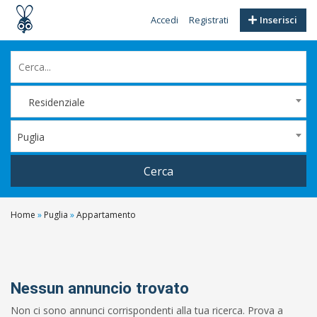
Accedi
Registrati
Inserisci
Residenziale
Puglia
Cerca
Home
»
Puglia
»
Appartamento
Filtri
Prezzo
Da
Nessun annuncio trovato
Non ci sono annunci corrispondenti alla tua ricerca. Prova a