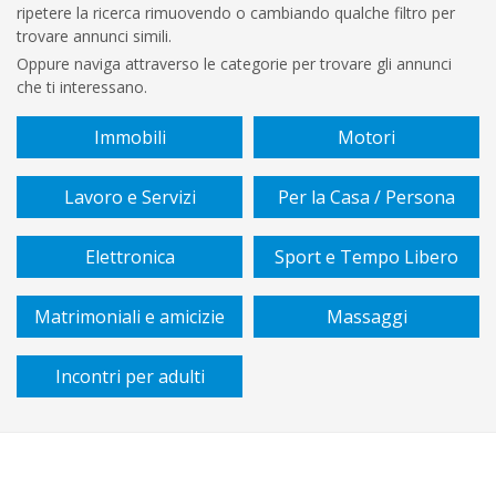
ripetere la ricerca rimuovendo o cambiando qualche filtro per
€
trovare annunci simili.
A
Oppure naviga attraverso le categorie per trovare gli annunci
che ti interessano.
€
Immobili
Motori
Sottocategoria
Lavoro e Servizi
Per la Casa / Persona
Vendita
Elettronica
Sport e Tempo Libero
/
affitto
Matrimoniali e amicizie
Massaggi
Tipo
Incontri per adulti
di
piano
Cucina