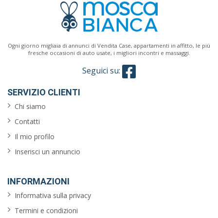
Classe
energetica
Ogni giorno migliaia di annunci di Vendita Case, appartamenti in affitto, le più
fresche occasioni di auto usate, i migliori incontri e massaggi.
Seguici su:
Caratteristiche
SERVIZIO CLIENTI
giardino
Chi siamo
Contatti
ascensore
Il mio profilo
reception
Inserisci un annuncio
arredato
INFORMAZIONI
aria
Informativa sulla privacy
condizionata
Termini e condizioni