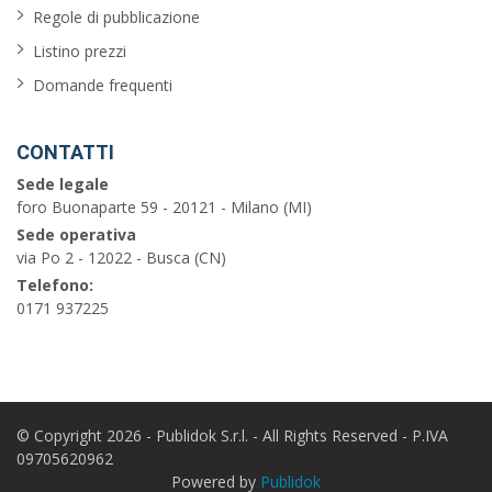
balcone
Regole di pubblicazione
Listino prezzi
garage
Domande frequenti
piscina
barbecue
CONTATTI
Sede legale
vista
foro Buonaparte 59 - 20121 - Milano (MI)
sul
Sede operativa
mare
via Po 2 - 12022 - Busca (CN)
Telefono:
0171 937225
Cerca
© Copyright 2026 - Publidok S.r.l. - All Rights Reserved - P.IVA
09705620962
Powered by
Publidok